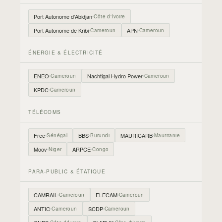
Port Autonome d'Abidjan
Côte d'Ivoire
Port Autonome de Kribi
APN
Cameroun
Cameroun
ÉNERGIE & ÉLECTRICITÉ
ENEO
Nachtigal Hydro Power
Cameroun
Cameroun
KPDC
Cameroun
TÉLÉCOMS
Free
BBS
MAURICARB
Sénégal
Burundi
Mauritanie
Moov
ARPCE
Niger
Congo
PARA-PUBLIC & ÉTATIQUE
CAMRAIL
ELECAM
Cameroun
Cameroun
ANTIC
SCDP
Cameroun
Cameroun