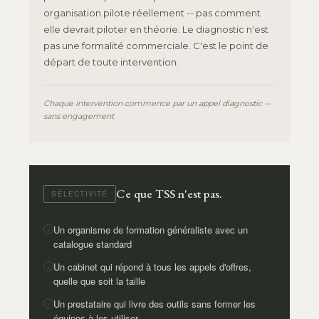
organisation pilote réellement -- pas comment
elle devrait piloter en théorie. Le diagnostic n'est
pas une formalité commerciale. C'est le point de
départ de toute intervention.
Chaque intervention commence par un appel diagnostic --
sans engagement
Ce que TSS n'est pas.
SÉLECTIVITÉ
Un organisme de formation généraliste avec un
×
catalogue standard
Un cabinet qui répond à tous les appels d'offres,
×
quelle que soit la taille
Un prestataire qui livre des outils sans former les
×
équipes à les utiliser