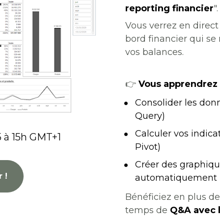
reporting financier
".
Vous verrez en direc
bord financier qui se m
vos balances.
👉
 Vous apprendrez 
Consolider les do
Query)
Calculer vos indic
5 à 15h GMT+1
Pivot)
Créer des graphique
 !
automatiquement
Bénéficiez en plus de
temps de 
Q&A avec 